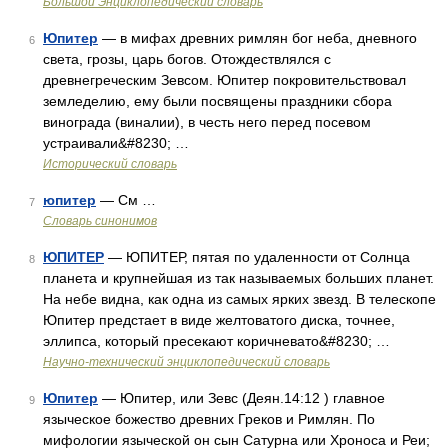
Большой Энциклопедический словарь
Юпитер
— в мифах древних римлян бог неба, дневного
6
света, грозы, царь богов. Отождествлялся с
древнегреческим Зевсом. Юпитер покровительствовал
земледелию, ему были посвящены праздники сбора
винограда (виналии), в честь него перед посевом
устраивали&#8230; …
Исторический словарь
юпитер
— См …
7
Словарь синонимов
ЮПИТЕР
— ЮПИТЕР, пятая по удаленности от Солнца
8
планета и крупнейшая из так называемых больших планет.
На небе видна, как одна из самых ярких звезд. В телескопе
Юпитер предстает в виде желтоватого диска, точнее,
эллипса, который пресекают коричневато&#8230; …
Научно-технический энциклопедический словарь
Юпитер
— Юпитер, или Зевс (Деян.14:12 ) главное
9
языческое божество древних Греков и Римлян. По
мифологии языческой он сын Сатурна или Хроноса и Реи;