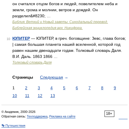
он считался отцом богов и людей, повелителем неба и
земли, грома и молнии, ветров и дождей. Он
разделил&#8230; …
Библия. Ветхий и Новый заветы. Синодальный перевод.
Библейская энциклопедия арх. Никифора.
ЮПИТЕР
— ЮПИТЕР, в греч. боговщине: Зевс, глава богов;
10
| самая большая планета нашей вселенной, которой год
равен нашим двенадцати годам. Толковый словарь Даля.
В.И. Даль. 1863 1866 …
Толковый словарь Даля
Страницы
Следующая
→
1
2
3
4
5
6
7
8
9
10
11
12
13
© Академик, 2000-2026
18+
Обратная связь:
Техподдержка
,
Реклама на сайте
👣 Путешествия