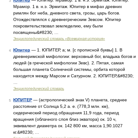
Юпитер
— Юпитер. Мрамор. 1 в. н.э. Эрмитаж. Юпитер.
3
Мрамор. 1 в. н.э. Эрмитаж. Юпитер в мифах древних
римлян бог неба, дневного света, грозы, царь богов.
Отождествлялся с древнегреческим Зевсом. Юпитер
покровительствовал земледелию, ему были
посвящены&#8230; …
Энциклопедический словарь «Всемирная история»
Юпитер
— 1. ЮПИТЕР, а; м. [с прописной буквы] 1. В
4
древнеримской мифологии: верховный бог, владыка богов и
людей (в греческой мифологии Зевс). 2. Пятая, самая
большая планета Солнечной системы, орбита которой
находится между Марсом и Сатурном. 2. ЮПИТЕР,&#8230;
…
Энциклопедический словарь
ЮПИТЕР
— (астрологический знак V) планета, среднее
5
расстояние от Солнца 5,2 а. е. (778,3 млн. км),
сидерический период обращения 11,9 года, период
вращения (облачного слоя близ экватора) ок. 10 ч,
эквивалент диаметра ок. 142 800 км, масса 1,90.1027
кг.&#8230; …