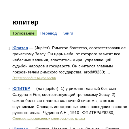
юпитер
Толкование
Перевод
Книги
Юпитер
— (Jupiter). Римское божество, соответствовавшее
1
греческому Зевсу. Он царь неба, от которого зависят все
небесные явления, властитель мира, управляющий
судьбой народов и государств. Он считался главным
покровителем римского государства; его&#8230; …
Энциклопедия мифологии
ЮПИТЕР
— (лат. jupiter). 1) у римлян главный бог, сын
2
Сатурна и Реи, соответствующий греческому Зевсу. 2)
самая большая планета солнечной системы, с пятью
спутниками. Словарь иностранных слов, вошедших в состав
русского языка. Чудинов А.Н., 1910. ЮПИТЕР&#8230; …
Словарь иностранных слов русского языка